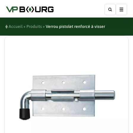
Affic
Accueil
»
Produits
»
Verrou pistolet renforcé à visser