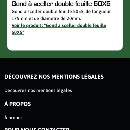
Gond à sceller double feuille 50X5
Sup
avec
Gond à sceller double feuille 50×5, de longueur
175mm et de diamètre de 20mm.
Suppo
Voir le produit : "Gond à sceller double feuille
de la 
50X5"
Voir 
avec 
slider de publications
DÉCOUVREZ NOS MENTIONS LÉGALES
Découvrez nos mentions légales
À PROPOS
À propos
POUR NOUS CONTACTER