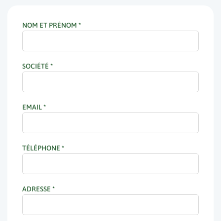
N
NOM ET PRÉNOM
*
o
u
s
SOCIÉTÉ
*
c
o
n
EMAIL
*
t
a
c
t
TÉLÉPHONE
*
e
r
ADRESSE
*
A
d