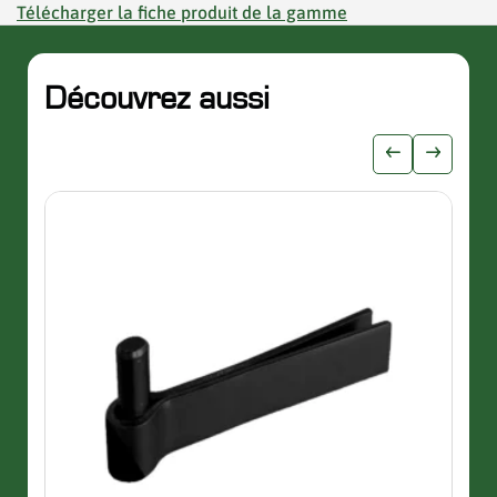
Télécharger la fiche produit de la gamme
Découvrez aussi
slider de publications
Afficher l'i
Afficher