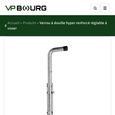
Affic
Accueil
»
Produits
»
Verrou à douille hyper renforcé réglable à
visser