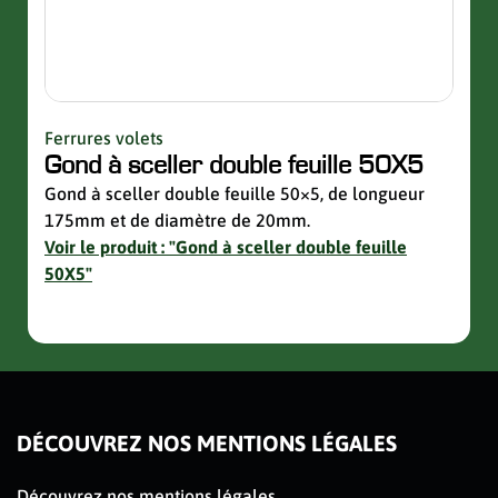
Ferrures volets
Quinc
Gond à sceller double feuille 50X5
Sup
avec
Gond à sceller double feuille 50×5, de longueur
175mm et de diamètre de 20mm.
Suppo
Voir le produit : "Gond à sceller double feuille
de la 
50X5"
Voir 
avec 
slider de publications
DÉCOUVREZ NOS MENTIONS LÉGALES
Découvrez nos mentions légales