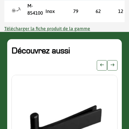
M-
Inox
79
62
12
854100
Télécharger la fiche produit de la gamme
Découvrez aussi
slider de publications
Afficher l'i
Afficher