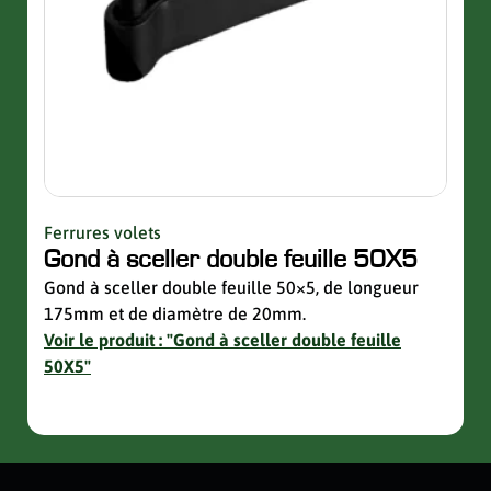
Ferrures volets
Quinc
Gond à sceller double feuille 50X5
Sup
avec
Gond à sceller double feuille 50×5, de longueur
175mm et de diamètre de 20mm.
Suppo
Voir le produit : "Gond à sceller double feuille
de la 
50X5"
Voir 
avec 
slider de publications