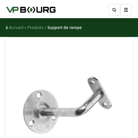
Affic
Accueil
»
Produits
»
Support de rampe