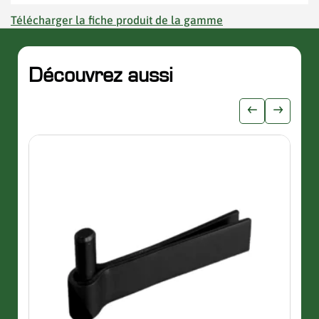
Télécharger la fiche produit de la gamme
Découvrez aussi
slider de publications
Afficher l'i
Afficher