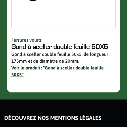
Ferrures volets
Quinc
Gond à sceller double feuille 50X5
Sup
avec
Gond à sceller double feuille 50×5, de longueur
175mm et de diamètre de 20mm.
Suppo
Voir le produit : "Gond à sceller double feuille
de la 
50X5"
Voir 
avec 
slider de publications
DÉCOUVREZ NOS MENTIONS LÉGALES