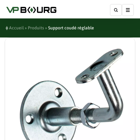
Affic
Accueil
»
Produits
»
Support coudé réglable