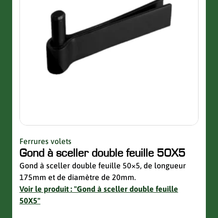
Ferrures volets
Quinc
Gond à sceller double feuille 50X5
Sup
avec
Gond à sceller double feuille 50×5, de longueur
175mm et de diamètre de 20mm.
Suppo
Voir le produit : "Gond à sceller double feuille
de la 
50X5"
Voir 
avec 