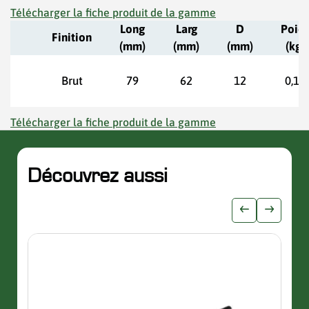
Télécharger la fiche produit de la gamme
Long
Larg
D
Poid
Finition
(mm)
(mm)
(mm)
(kg)
Brut
79
62
12
0,16
Télécharger la fiche produit de la gamme
Découvrez aussi
slider de publications
Afficher l'i
Afficher