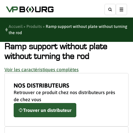
Affic
Accueil
»
Produits
»
Ramp support without plate without turning
the rod
Ramp support without plate
without turning the rod
Voir les caractéristiques complètes
NOS DISTRIBUTEURS
Retrouver ce produit chez nos distributeurs près
de chez vous
Trouver un distributeur