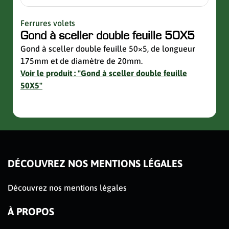
Ferrures volets
Quinc
Gond à sceller double feuille 50X5
Sup
avec
Gond à sceller double feuille 50×5, de longueur
175mm et de diamètre de 20mm.
Suppo
Voir le produit : "Gond à sceller double feuille
de la 
50X5"
Voir 
avec 
slider de publications
DÉCOUVREZ NOS MENTIONS LÉGALES
Découvrez nos mentions légales
À PROPOS