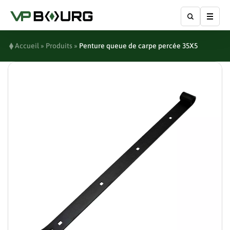
Affic
Accueil
»
Produits
»
Penture queue de carpe percée 35X5