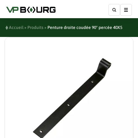
Affic
Accueil
»
Produits
»
Penture droite coudée 90° percée 40X5