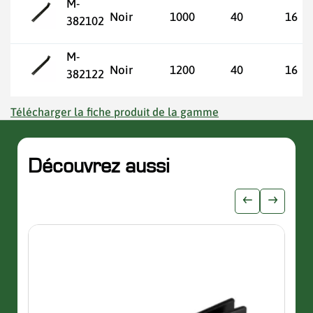
M-
Noir
1000
40
16
382102
M-
Noir
1200
40
16
382122
Télécharger la fiche produit de la gamme
Découvrez aussi
slider de publications
Afficher l'i
Afficher