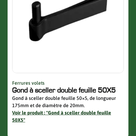
Ferrures volets
Quinc
Gond à sceller double feuille 50X5
Sup
avec
Gond à sceller double feuille 50×5, de longueur
175mm et de diamètre de 20mm.
Suppo
Voir le produit : "Gond à sceller double feuille
de la 
50X5"
Voir 
avec 
slider de publications