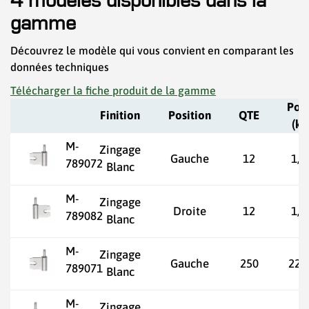
4 modèles disponibles dans la
gamme
Découvrez le modèle qui vous convient en comparant les
données techniques
Télécharger la fiche produit de la gamme
Poi
Finition
Position
QTE
(kg
M-
Zingage
Gauche
12
1,1
789072
Blanc
M-
Zingage
Droite
12
1,1
789082
Blanc
M-
Zingage
Gauche
250
22,
789071
Blanc
M-
Zingage