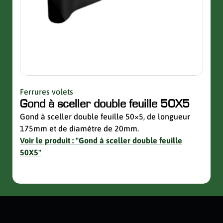
Ferrures volets
Quinc
Gond à sceller double feuille 50X5
Sup
avec
Gond à sceller double feuille 50×5, de longueur
175mm et de diamètre de 20mm.
Suppo
Voir le produit : "Gond à sceller double feuille
de la 
50X5"
Voir 
avec 
slider de publications