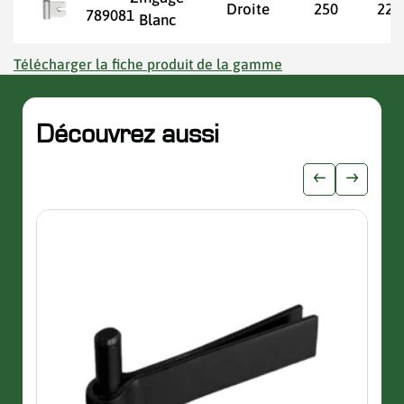
Droite
250
22,
789081
Blanc
Télécharger la fiche produit de la gamme
Découvrez aussi
slider de publications
Afficher l'i
Afficher