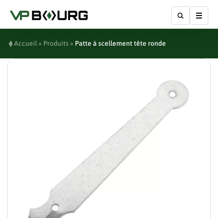
Affic
Accueil
»
Produits
»
Patte à scellement tête ronde