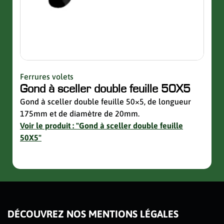
Ferrures volets
Quinc
Gond à sceller double feuille 50X5
Sup
avec
Gond à sceller double feuille 50×5, de longueur
175mm et de diamètre de 20mm.
Suppo
Voir le produit : "Gond à sceller double feuille
de la 
50X5"
Voir 
avec 
slider de publications
DÉCOUVREZ NOS MENTIONS LÉGALES