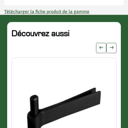
Télécharger la fiche produit de la gamme
Découvrez aussi
slider de publications
Afficher l'i
Afficher