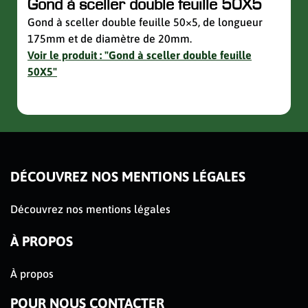
Gond à sceller double feuille 50X5
Sup
avec
Gond à sceller double feuille 50×5, de longueur
175mm et de diamètre de 20mm.
Suppo
Voir le produit : "Gond à sceller double feuille
de la 
50X5"
Voir 
avec 
slider de publications
DÉCOUVREZ NOS MENTIONS LÉGALES
Découvrez nos mentions légales
À PROPOS
À propos
POUR NOUS CONTACTER