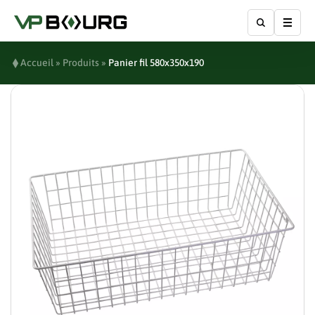
Affic
Accueil
»
Produits
»
Panier fil 580x350x190