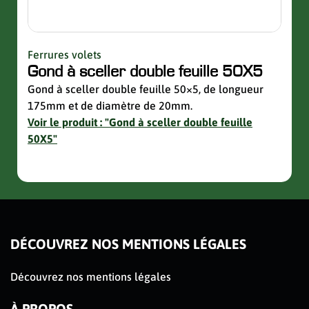
Ferrures volets
Quinc
Gond à sceller double feuille 50X5
Sup
avec
Gond à sceller double feuille 50×5, de longueur
175mm et de diamètre de 20mm.
Suppo
Voir le produit : "Gond à sceller double feuille
de la 
50X5"
Voir 
avec 
slider de publications
DÉCOUVREZ NOS MENTIONS LÉGALES
Découvrez nos mentions légales
À PROPOS