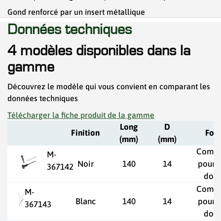
Gond renforcé par un insert métallique
Données techniques
4 modèles disponibles dans la
gamme
Découvrez le modèle qui vous convient en comparant les
données techniques
Télécharger la fiche produit de la gamme
Long
D
Finition
For
(mm)
(mm)
Compo
M-
Noir
140
14
pour v
367142
doub
Compo
M-
Blanc
140
14
pour v
367143
doub