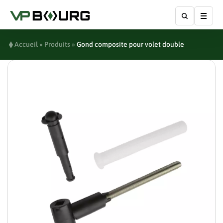
Affic
Accueil
»
Produits
»
Gond composite pour volet double