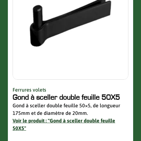
Ferrures volets
Quinc
Gond à sceller double feuille 50X5
Sup
avec
Gond à sceller double feuille 50×5, de longueur
175mm et de diamètre de 20mm.
Suppo
Voir le produit : "Gond à sceller double feuille
de la 
50X5"
Voir 
avec 
slider de publications