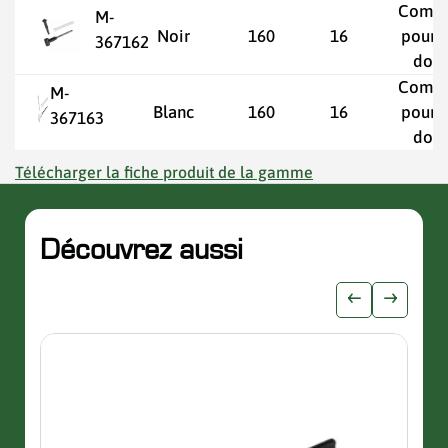
Compo
M-
Noir
160
16
pour v
367162
doub
Compo
M-
Blanc
160
16
pour v
367163
doub
Télécharger la fiche produit de la gamme
Découvrez aussi
slider de publications
Afficher l'i
Afficher