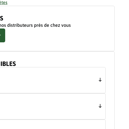
ètes
S
nos distributeurs près de chez vous
r
IBLES