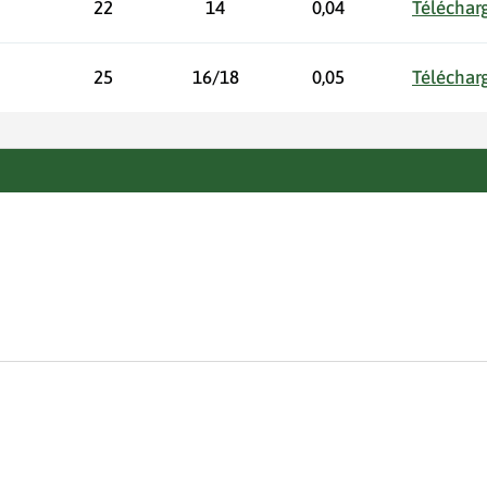
22
14
0,04
Télécharg
25
16/18
0,05
Télécharg