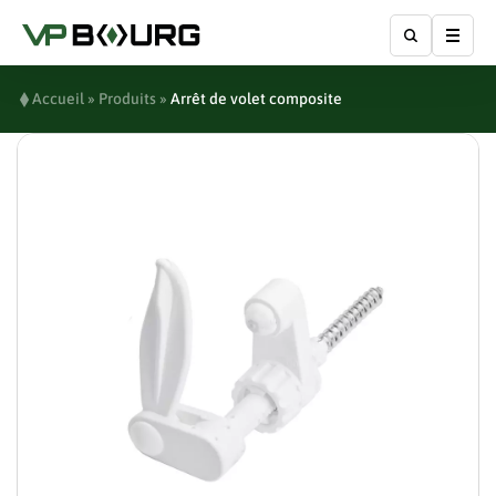
Affic
Accueil
»
Produits
»
Arrêt de volet composite