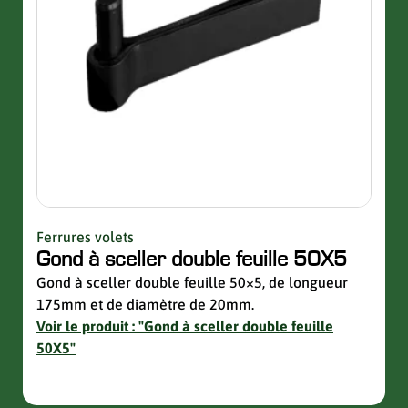
Ferrures volets
Quinc
Gond à sceller double feuille 50X5
Sup
avec
Gond à sceller double feuille 50×5, de longueur
175mm et de diamètre de 20mm.
Suppo
Voir le produit : "Gond à sceller double feuille
de la 
50X5"
Voir 
avec 
slider de publications