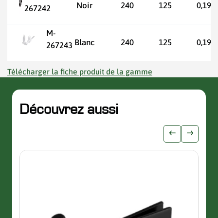
Noir
240
125
0,19
267242
M-
Blanc
240
125
0,19
267243
Télécharger la fiche produit de la gamme
Découvrez aussi
slider de publications
Afficher l'i
Afficher