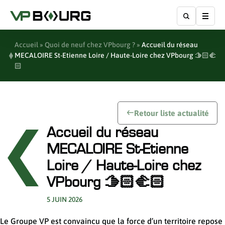
Affic
Accueil
»
Quoi de neuf chez VPbourg ?
»
Accueil du réseau
MECALOIRE St-Etienne Loire / Haute-Loire chez VPbourg 🫱🏻‍🫲
🏻
Retour liste actualité
Accueil du réseau
MECALOIRE St-Etienne
Loire / Haute-Loire chez
VPbourg 🫱🏻‍🫲🏻
5 JUIN 2026
Le Groupe VP est convaincu que la force d’un territoire repose